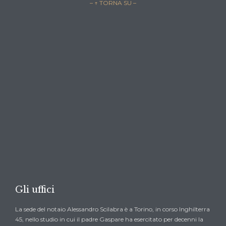
– ↑ TORNA SU –

CHIEDI UN PREVENTIVO →
Gli uffici
La sede del notaio Alessandro Scilabra è a Torino, in corso Inghilterra
45, nello studio in cui il padre Gaspare ha esercitato per decenni la