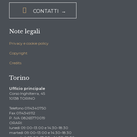

CONTATTI →
Note legali
Privacy e cookie policy
Copyright
Credits
Torino
Ufficio principale
Corso Inghilterra, 45
10138 TORINO
Telefono 0114340750
Fax 0114349112
P. IVA 08265770019
ORARI:
lunedì 09:00–13:00 e 14:30–18:30
martedì 09:00–13:00 e 14:30–18:30