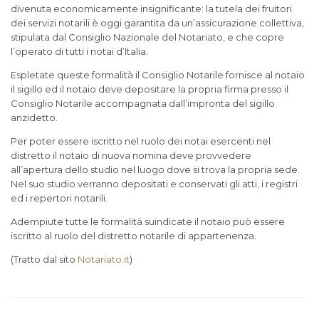
divenuta economicamente insignificante: la tutela dei fruitori
dei servizi notarili è oggi garantita da un’assicurazione collettiva,
stipulata dal Consiglio Nazionale del Notariato, e che copre
l’operato di tutti i notai d’Italia.
Espletate queste formalità il Consiglio Notarile fornisce al notaio
il sigillo ed il notaio deve depositare la propria firma presso il
Consiglio Notarile accompagnata dall’impronta del sigillo
anzidetto.
Per poter essere iscritto nel ruolo dei notai esercenti nel
distretto il notaio di nuova nomina deve provvedere
all’apertura dello studio nel luogo dove si trova la propria sede.
Nel suo studio verranno depositati e conservati gli atti, i registri
ed i repertori notarili.
Adempiute tutte le formalità suindicate il notaio può essere
iscritto al ruolo del distretto notarile di appartenenza.
(Tratto dal sito
Notariato.it
)