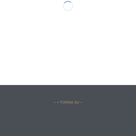
– ↑ TORNA SU –