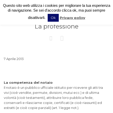
Questo sito web utilizza i cookies per migliorare la tua esperienza
di navigazione. Se sei d'accordo clicca ok, ma puoi sempre
disattivarli.
Ok
Privacy policy
La professione


7 Aprile 2013
La competenza del notaio
Il notaio è un pubblico ufficiale istituito per ricevere gli atti tra
vivi (cioè vendite, permute, divisioni, mutui ecc.) e di ultima
volontà (cioè testamenti), attribuire loro pubblica fede,
conservarli e rilasciarne copie, certificati (e cioè riassunti) ed
estratti (e cioè copie parziali) (art. 1 legge not.).