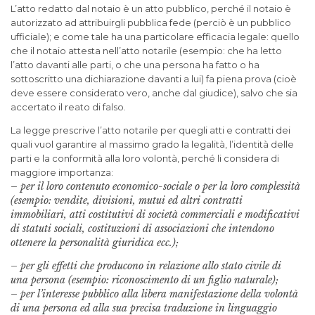
L’atto redatto dal notaio è un atto pubblico, perché il notaio è
autorizzato ad attribuirgli pubblica fede (perciò è un pubblico
ufficiale); e come tale ha una particolare efficacia legale: quello
che il notaio attesta nell’atto notarile (esempio: che ha letto
l’atto davanti alle parti, o che una persona ha fatto o ha
sottoscritto una dichiarazione davanti a lui) fa piena prova (cioè
deve essere considerato vero, anche dal giudice), salvo che sia
accertato il reato di falso.
La legge prescrive l’atto notarile per quegli atti e contratti dei
quali vuol garantire al massimo grado la legalità, l’identità delle
parti e la conformità alla loro volontà, perché li considera di
maggiore importanza:
– per il loro contenuto economico-sociale o per la loro complessità
(esempio: vendite, divisioni, mutui ed altri contratti
immobiliari, atti costitutivi di società commerciali e modificativi
di statuti sociali, costituzioni di associazioni che intendono
ottenere la personalità giuridica ecc.);
– per gli effetti che producono in relazione allo stato civile di
una persona (esempio: riconoscimento di un figlio naturale);
– per l’interesse pubblico alla libera manifestazione della volontà
di una persona ed alla sua precisa traduzione in linguaggio