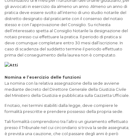
continuativo di 8 mesi per i funzionari dell’ordine giudiziario, per
gli avvocati in esercizio da almeno un anno. Almeno un anno di
pratica deve essere svolto all’interno di uno studio notarile del
distretto designato dal praticante con il consenso del notaio
stesso e con l’approvazione del Consiglio. Su richiesta
dell’interessato spetta al Consiglio Notarile la designazione del
notaio presso cui effettuare la pratica. Il periodo di pratica si
deve comunque completare entro 30 mesi dall’iscrizione. In
caso di scadenza del suddetto termine il periodo effettuato
prima del conseguimento della laurea non è computato.
Nomina e l’esercizio delle funzioni
La nomina con la relativa assegnazione della sede avviene
mediante decreto del Direttore Generale della Giustizia Civile
del Ministero della Giustizia e pubblicata sulla Gazzetta Ufficiale.
Il notaio, nei termini stabiliti dalla legge, deve compiere le
formalità prescritte e prendere possesso della propria sede.
Tali formalità comprendono tra l’altro un giuramento effettuato
presso il Tribunale nel cui circondario si trova la sede assegnata;
è prevista una cauzione, che col passare degli anni è però