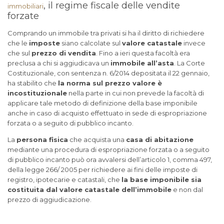
, il regime fiscale delle vendite
immobiliari
forzate
Comprando un immobile tra privati si ha il diritto di richiedere
che le
imposte
siano calcolate sul
valore catastale
invece
che sul
prezzo di vendita
. Fino a ieri questa facoltà era
preclusa a chi si aggiudicava un
immobile all’asta
. La Corte
Costituzionale, con sentenza n. 6/2014 depositata il 22 gennaio,
ha stabilito che
la norma sul prezzo valore è
incostituzionale
nella parte in cui non prevede la facoltà di
applicare tale metodo di definizione della base imponibile
anche in caso di acquisto effettuato in sede di espropriazione
forzata o a seguito di pubblico incanto.
La
persona fisica
che acquista una
casa di abitazione
mediante una procedura di espropriazione forzata o a seguito
di pubblico incanto può ora avvalersi dell’articolo 1, comma 497,
della legge 266/ 2005 per richiedere ai fini delle imposte di
registro, ipotecarie e catastali, che
la base imponibile sia
costituita dal valore catastale dell’immobile
e non dal
prezzo di aggiudicazione.