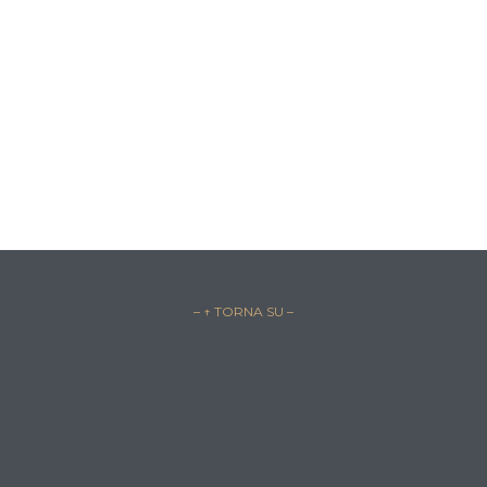
– ↑ TORNA SU –