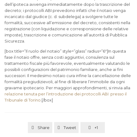
dell’ipoteca avvenga immediatamente dopo la trascrizione del
decreto; i protocolli ABI prevedono infatti che il notaio venga
incaricato dal giudice (c. d. subdelega) a svolgere tutte le
formalità, successive all’emissione del decreto, consistenti nella
registrazione (con liquidazione e corresponsione delle relative
imposte), trascrizione e comunicazione all’autorità di Pubblica
Sicurezza.
[box title=”Il ruolo del notaio” style=”glass” radius=”6″]In questa
fase il notaio offre, senza costi aggiuntivi, consulenza sul
trattamento fiscale più favorevole, eventualmente valutando le
possibili configurazioni del patrimonio familiare, anche ai fini
successori. Il medesimo notaio cura infine la cancellazione delle
formalità pregiudizievoli, al fine di liberare l’immobile da ogni
gravame ipotecario. Per maggiori approfondimenti, si rinvia alla
relazione tenuta per l’introduzione dei protocolli ABI presso il
Tribunale di Torino
.[/box]
Share
Tweet
+1


