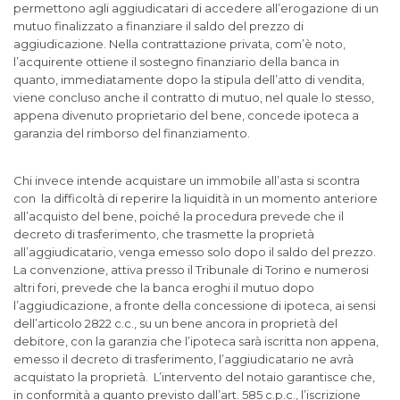
permettono agli aggiudicatari di accedere all’erogazione di un
mutuo finalizzato a finanziare il saldo del prezzo di
aggiudicazione. Nella contrattazione privata, com’è noto,
l’acquirente ottiene il sostegno finanziario della banca in
quanto, immediatamente dopo la stipula dell’atto di vendita,
viene concluso anche il contratto di mutuo, nel quale lo stesso,
appena divenuto proprietario del bene, concede ipoteca a
garanzia del rimborso del finanziamento.
I mutui nelle
procedure esecutive
Chi invece intende acquistare un immobile all’asta si scontra
con la difficoltà di reperire la liquidità in un momento anteriore
all’acquisto del bene, poiché la procedura prevede che il
decreto di trasferimento, che trasmette la proprietà
all’aggiudicatario, venga emesso solo dopo il saldo del prezzo.
La convenzione, attiva presso il Tribunale di Torino e numerosi
altri fori, prevede che la banca eroghi il mutuo dopo
l’aggiudicazione, a fronte della concessione di ipoteca, ai sensi
dell’articolo 2822 c.c., su un bene ancora in proprietà del
debitore, con la garanzia che l’ipoteca sarà iscritta non appena,
emesso il decreto di trasferimento, l’aggiudicatario ne avrà
acquistato la proprietà. L’intervento del notaio garantisce che,
in conformità a quanto previsto dall’art. 585 c.p.c., l’iscrizione